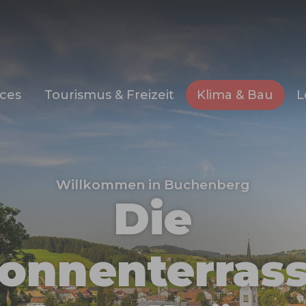
ices
Tourismus & Freizeit
Klima & Bau
L
Willkommen in Buchenberg
Die
onnenterras